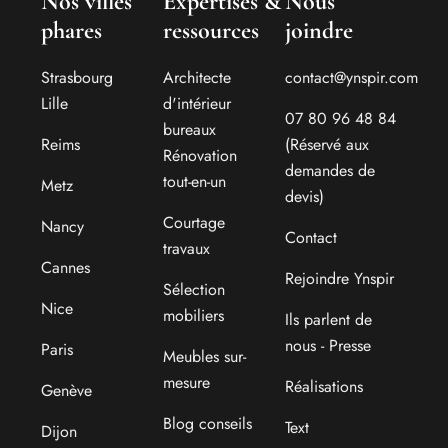
Nos villes
Expertises &
Nous
phares
ressources
joindre
Strasbourg
Architecte
contact@ynspir.com
Lille
d'intérieur
07 80 96 48 84
bureaux
Reims
(Réservé aux
Rénovation
demandes de
tout-en-un
Metz
devis)
Courtage
Nancy
Contact
travaux
Cannes
Rejoindre Ynspir
Sélection
Nice
mobiliers
Ils parlent de
nous - Presse
Paris
Meubles sur-
mesure
Réalisations
Genève
Blog conseils
Text
Dijon