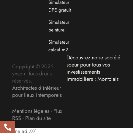
Simulateur
DPE gratuit
Simulateur
peinture
Simulateur
calcul m2
Découvrez notre société
soeur pour tous vos
Copyright © 2026
investissements
ynspir. Tous droits
immobiliers : Montclair
.
réservés.
Architectes d'intérieur
pour lieux intemporels
Mentions légales
-
Flux
RSS
-
Plan du site
4
/// Inline ad ///