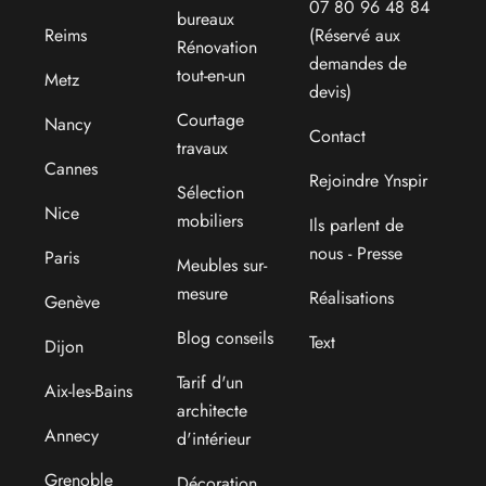
07 80 96 48 84
bureaux
Reims
(Réservé aux
Rénovation
demandes de
tout-en-un
Metz
devis)
Courtage
Nancy
Contact
travaux
Cannes
Rejoindre Ynspir
Sélection
Nice
mobiliers
Ils parlent de
nous - Presse
Paris
Meubles sur-
mesure
Réalisations
Genève
Blog conseils
Text
Dijon
Tarif d'un
Aix-les-Bains
architecte
Annecy
d'intérieur
Grenoble
Décoration