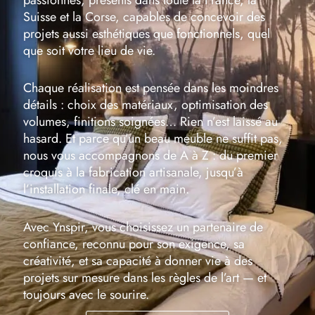
passionnés, présents dans toute la France, la
Suisse et la Corse, capables de concevoir des
projets aussi esthétiques que fonctionnels, quel
que soit votre lieu de vie.
Chaque réalisation est pensée dans les moindres
détails : choix des matériaux, optimisation des
volumes, finitions soignées… Rien n’est laissé au
hasard. Et parce qu’un beau meuble ne suffit pas,
nous vous accompagnons de A à Z : du premier
croquis à la fabrication artisanale, jusqu’à
l’installation finale, clé en main.
Avec Ynspir, vous choisissez un partenaire de
confiance, reconnu pour son exigence, sa
créativité, et sa capacité à donner vie à des
projets sur mesure dans les règles de l’art — et
toujours avec le sourire.