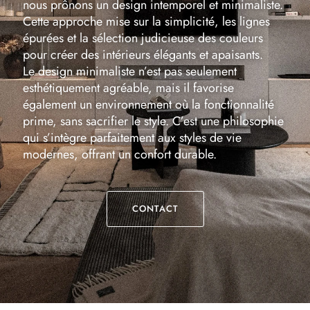
nous prônons un design intemporel et minimaliste.
Cette approche mise sur la simplicité, les lignes
épurées et la sélection judicieuse des couleurs
pour créer des intérieurs élégants et apaisants.
Le design minimaliste n’est pas seulement
esthétiquement agréable, mais il favorise
également un environnement où la fonctionnalité
prime, sans sacrifier le style. C’est une philosophie
qui s’intègre parfaitement aux styles de vie
modernes, offrant un confort durable.
CONTACT