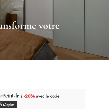
transforme votre
à
-20%
avec le code
Copier