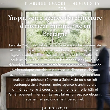
TIMELESS SPACES, INSPIRED BY
YOU
Ynspir, votre agence d'architecture
d'intérieur minimaliste en
Bretagne
Le style Ynspir se distingue par une approche minimaliste
et intemporelle. Nos projets en Bretagne privilégient les
lignes épurées, les matériaux naturels et les palettes de
couleurs douces qui traversent les modes sans jamais se
démoder. Cette signature esthétique n’est jamais imposée
: elle s’adapte aux désirs de chaque client et dialogue
avec l’architecture existante. En effet, qu’il s’agisse d’une
maison de pêcheur rénovée à Saint-Malo ou d’un loft
contemporain à Rennes, notre agence d’architecture
d’intérieur veille à créer une harmonie entre le bâti et
l’aménagement intérieur. Le résultat est un espace élégant,
apaisant et profondément personnel.
J'AI UN PROJET