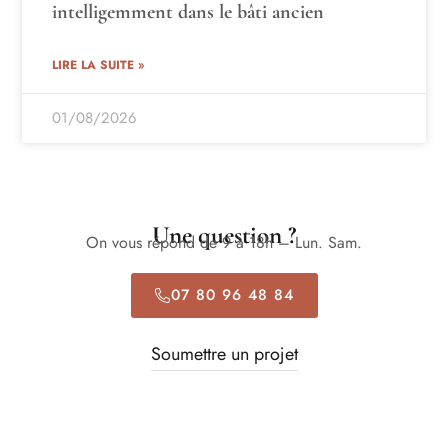
intelligemment dans le bâti ancien
LIRE LA SUITE »
01/08/2026
Une question ?
On vous répond de 9 à 18h – Lun. Sam.
07 80 96 48 84
Soumettre un projet