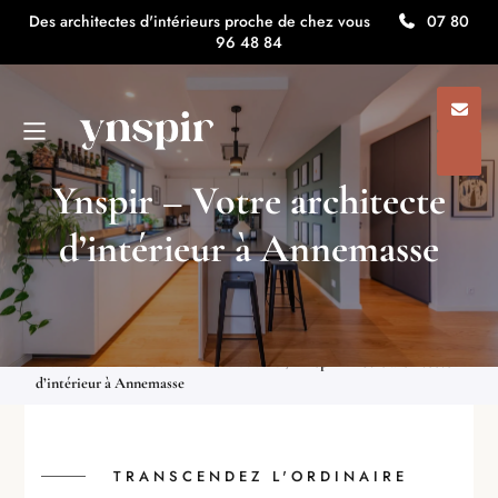
Des architectes d'intérieurs proche de chez vous
07 80
96 48 84
Ynspir – Votre architecte
d’intérieur à Annemasse
Architecte d'intérieur ynspir
/
Ynspir, architectes d’intérieurs
minimalistes en Auvergne Rhône Alpes
/
Ynspir – Votre
architecte d’intérieur en Haute-Savoie
/
Ynspir – Votre architecte
d’intérieur à Annemasse
TRANSCENDEZ L'ORDINAIRE