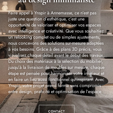
Faire appel à Ynspir à Annemasse, ce n’est pas
juste une question d’esthétique, c’est une
opportunité de valoriser et optimiser vos espaces
avec intelligence et créativité. Que vous souhaitiez
un relooking complet ou de simples ajustements,
nous concevons des solutions sur-mesure adaptées
à vos besoins. Grâce à des plans 3D précis, vous
visualisez chaque détail avant le début des travaux.
Du choix des matériaux à la sélection du mobilier,
jusqu’à la livraison de meubles sur mesure, chaque
étape est pensée pour harmoniser votre intérieur et
en faire un lieu aussi fonctionnel qu’inspirant. Avec
Ynspir, votre projet prend forme sans compromis
entre design, praticité et optimisation de l’espace.
CONTACT