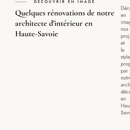
DÉCOUVRIR EN IMAGE
Déc
Quelques rénovations de notre
en
ima
architecte d'intérieur en
nos
Haute-Savoie
proj
et
le
style
pro
par
notr
arch
déco
en
Haut
Savo