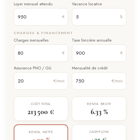
Loyer mensuel attendu
Vacance locative
€
%
CHARGES & FINANCEMENT
Charges mensuelles
Taxe foncière annuelle
€
€
Assurance PNO / GLI
Mensualité de crédit
€/mois
€/mois
COÛT TOTAL
RENTA. BRUTE
213 500 €
6.33 %
CASHFLOW
RENTA. NETTE
+25 €
4.09 %