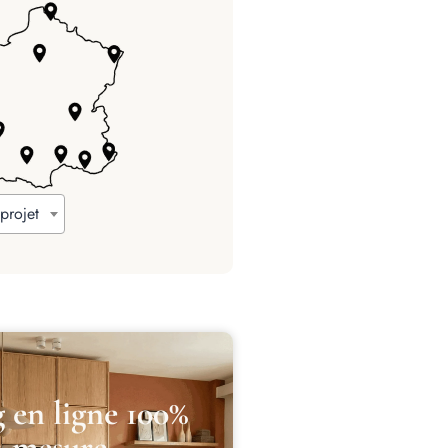
projet
 en ligne 100%
r-mesure