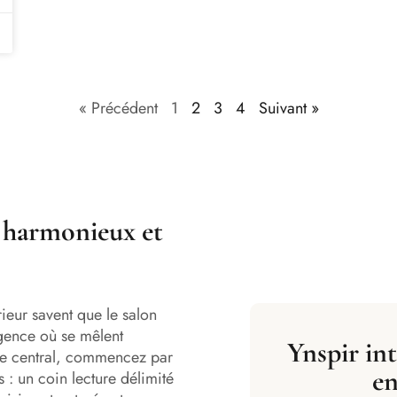
« Précédent
1
2
3
4
Suivant »
e harmonieux et
rieur savent que le salon
rgence où se mêlent
Ynspir in
ace central, commencez par
en
s : un coin lecture délimité