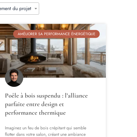
ement du projet
AMÉLIORER SA PERFORMANCE ÉNERGÉTIQUE
Poêle à bois suspendu : l’alliance
parfaite entre design et
performance thermique
Imaginez un feu de bois crépitant qui semble
flotter dans votre salon, créant une ambiance