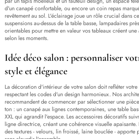
par un tapis moelleux et un fauteuil design, un espace télé
d'un canapé confortable, ou encore un coin repas marq
revêtement au sol. L'éclairage joue un rôle crucial dans cet
suspensions au-dessus de la table basse, lampadaires près 
orientables pour mettre en valeur vos tableaux créent u
selon les moments.
Idée déco salon : personnaliser vot
style et élégance
La décoration d'intérieur de votre salon doit refléter votre
respectant les codes d'un design harmonieux. Nos architec
recommandent de commencer par sélectionner une pièce 
ton : un canapé aux lignes contemporaines, une table bas
XXL qui agrandit l'espace. Les accessoires décoratifs suivr
ligne directrice, créant une cohérence visuelle apaisante. 
des textures - velours, lin froissé, laine bouclée - apporte
sans alourdir l'ensemble.