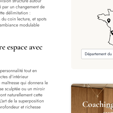
vision structuré autour
ué par un changement de
te délimitation :
du coin lecture, et spots
ne ambiance modulable
re espace avec
Département du 
 personnalité tout en
tes d'intérieur
maîtresse qui donnera le
se sculptée ou un miroir
ont naturellement cette
L'art de la superposition
Coaching
 profondeur et richesse
su