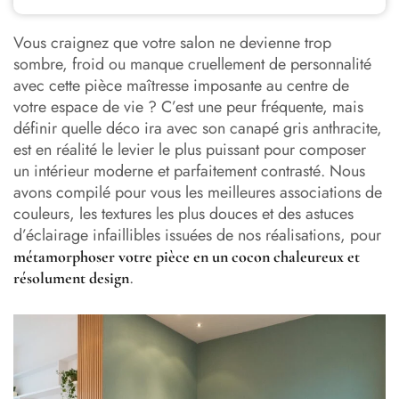
Quelles couleurs pour réveiller votre canapé gris
anthracite ?
Vous craignez que votre salon ne devienne trop
sombre, froid ou manque cruellement de personnalité
Quel style adopter autour de votre pièce maîtresse
avec cette pièce maîtresse imposante au centre de
votre espace de vie ? C’est une peur fréquente, mais
L’art du textile pour transformer votre canapé
définir quelle déco ira avec son canapé gris anthracite,
est en réalité le levier le plus puissant pour composer
Le choix des matières pour créer du contraste et du relief
un intérieur moderne et parfaitement contrasté. Nous
avons compilé pour vous les meilleures associations de
Stratégie lumière : comment éviter l’effet sombre
couleurs, les textures les plus douces et des astuces
Les finitions : les détails qui signent votre décor
d’éclairage infaillibles issuées de nos réalisations, pour
métamorphoser votre pièce en un cocon chaleureux et
.
résolument design