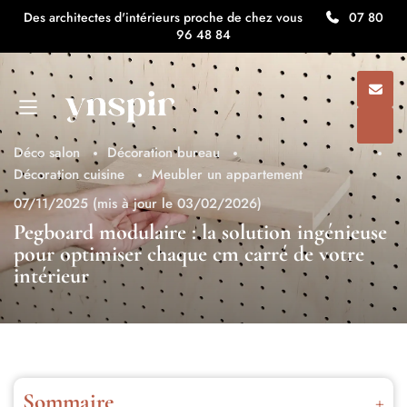
Des architectes d'intérieurs proche de chez vous
07 80
96 48 84
Déco salon
Décoration bureau
Décoration cuisine
Meubler un appartement
07/11/2025
(mis à jour le 03/02/2026)
Pegboard modulaire : la solution ingénieuse
pour optimiser chaque cm carré de votre
intérieur
Sommaire