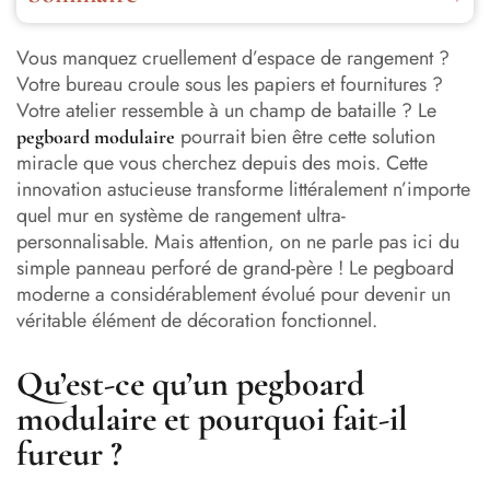
Qu’est-ce qu’un pegboard modulaire et pourquoi fait-il
fureur ?
Vous manquez cruellement d’espace de rangement ?
Votre bureau croule sous les papiers et fournitures ?
Les avantages insoupçonnés du système pegboard
Votre atelier ressemble à un champ de bataille ? Le
pourrait bien être cette solution
pegboard modulaire
Pegboard modulaire dans chaque pièce : nos meilleures
miracle que vous cherchez depuis des mois. Cette
idées d’aménagement
innovation astucieuse transforme littéralement n’importe
quel mur en système de rangement ultra-
Installation d’un pegboard modulaire : les étapes clés
personnalisable. Mais attention, on ne parle pas ici du
pour réussir
simple panneau perforé de grand-père ! Le pegboard
Personnaliser son pegboard modulaire : nos idées
moderne a considérablement évolué pour devenir un
créatives
véritable élément de décoration fonctionnel.
Combien coûte réellement un système pegboard complet
Qu’est-ce qu’un pegboard
?
modulaire et pourquoi fait-il
Le pegboard modulaire, bien plus qu’une simple
fureur ?
tendance