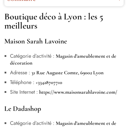
Boutique déco à Lyon : les 5 meilleurs
Boutique déco à Lyon : les 5
Pourquoi choisir une boutique déco à Lyon pour
meilleurs
transformer son intérieur ?
Quels services propose une boutique de décoration à
Maison Sarah Lavoine
Lyon ?
Catégorie d’activité :
Magasin d’ameublement et de
Quelles tendances déco rythment la vie à Lyon ?
décoration
Adresse :
31 Rue Auguste Comte, 69002
Lyon
Téléphone :
+33428707710
Site Internet :
https://www.maisonsarahlavoine.com/
Le Dadashop
Catégorie d’activité :
Magasin d’ameublement et de