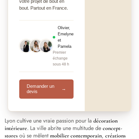
votre projet de bout en
bout. Partout en France.
Olivier,
Emelyne
et
Pamela
Premier
échange
sous 48 h
Demander un
→
devis
Lyon cultive une vraie passion pour la
décoration
. La ville abrite une multitude de
intérieure
concept-
où se mêlent
,
stores
mobilier contemporain
créations