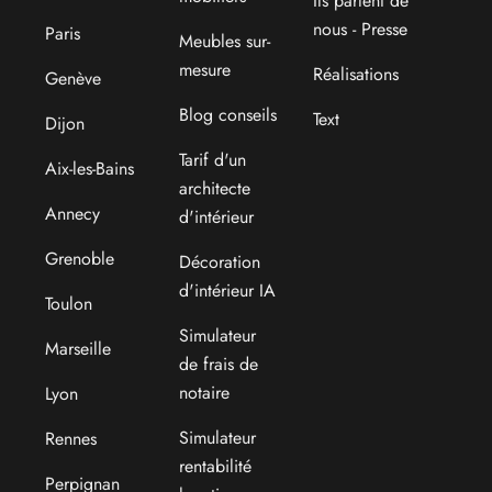
Ils parlent de
nous - Presse
Paris
Meubles sur-
mesure
Réalisations
Genève
Blog conseils
Text
Dijon
Tarif d'un
Aix-les-Bains
architecte
Annecy
d'intérieur
Grenoble
Décoration
d'intérieur IA
Toulon
Simulateur
Marseille
de frais de
notaire
Lyon
Simulateur
Rennes
rentabilité
Perpignan