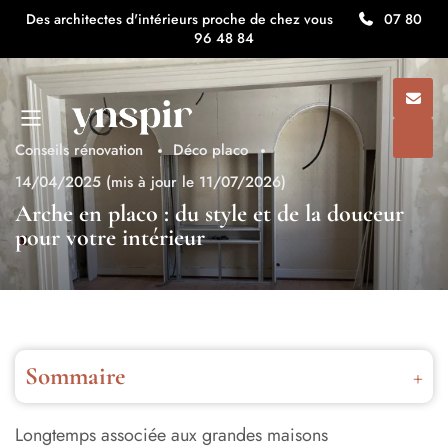
Des architectes d'intérieurs proche de chez vous
07 80
96 48 84
Conseils rénovation
Déco placo
14/04/2025
(mis à jour le 11/07/2026)
Arche en placo : du style et de la douceur
pour votre intérieur
Sommaire
L’arche murale : une tendance déco intemporelle
Longtemps associée aux grandes maisons