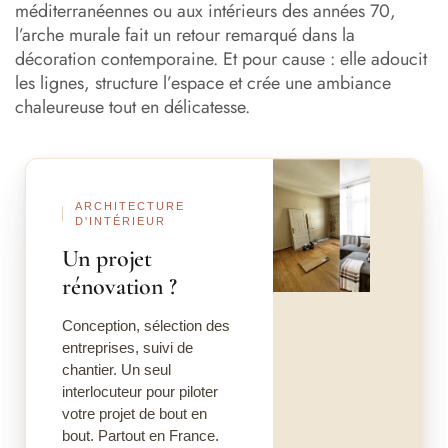
Où intégrer une arche en placo dans son intérieur ?
méditerranéennes ou aux intérieurs des années 70,
l’arche murale fait un retour remarqué dans la
Comment créer une arche en placo ?
décoration contemporaine. Et pour cause : elle adoucit
les lignes, structure l’espace et crée une ambiance
Contactez nos architectes d’intérieur pour créer votre
chaleureuse tout en délicatesse.
niche en placo !
Quelles sont les étapes de fabrication d’une arche en
Avant
Après
placo ?
ARCHITECTURE
Personnaliser son arche en placo : idées déco à adopter
D'INTÉRIEUR
Un projet
Quelle peinture choisir pour une arche murale en placo
?
rénovation ?
Résultats inspirants : notre arche en placo du projet Arte
Conception, sélection des
entreprises, suivi de
Faut-il adopter une arche en placo chez soi ?
chantier. Un seul
interlocuteur pour piloter
votre projet de bout en
bout. Partout en France.