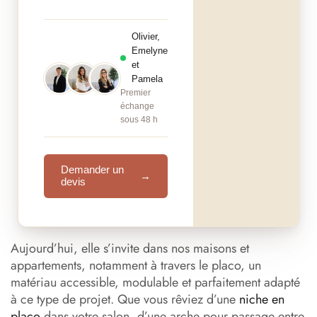
Olivier,
Emelyne
et
Pamela
Premier
échange
sous 48 h
Demander un
→
devis
Aujourd’hui, elle s’invite dans nos maisons et
appartements, notamment à travers le placo, un
matériau accessible, modulable et parfaitement adapté
à ce type de projet. Que vous rêviez d’une
niche en
placo
dans votre salon, d’une arche pour passage entre