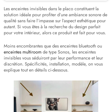
Dans quel cas opter pour une enceinte invisible ?
Les enceintes invisibles dans le placo constituent la
Des enceintes invisibles qui se cachent dans le placo
solution idéale pour profiter d’une ambiance sonore de
qualité sans faire l’impasse sur l’aspect esthétique pour
Comment se pose une enceinte transparente sur un mur
autant. Si vous êtes à la recherche du design parfait
ou plafond ?
pour votre intérieur, alors ce produit est fait pour vous.
Contacter nos équipes pour votre projet de sonorisation
invisible
Moins encombrantes que des enceintes bluetooth ou
enceintes multiroom
de type Sonos, les enceintes
invisibles vous séduiront par leur performance et leur
discrétion. Spécificités, installation, modèle, on vous
explique tout en détails ci-dessous.