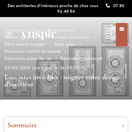
Des architectes d'intérieurs proche de chez vous
07 80
96 48 84
Agencement d'espace professionnels
Bureau d'entreprise
Conseils rénovation
Déco salle à manger
Déco salon
Décoration institut de beauté
Décoration pièce de vie
Décoration restaurant
25/03/2025
(mis à jour le 26/02/2026)
Enceintes invisibles : soignez votre design
d’intérieur
Sommaire