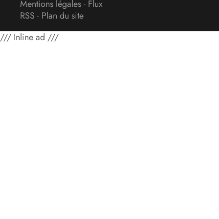
Mentions légales
-
Flux
RSS
-
Plan du site
/// Inline ad ///