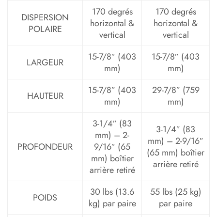
170 degrés
170 degrés
DISPERSION
horizontal &
horizontal &
POLAIRE
vertical
vertical
15-7/8″ (403
15-7/8″ (403
LARGEUR
mm)
mm)
15-7/8″ (403
29-7/8″ (759
HAUTEUR
mm)
mm)
3-1/4″ (83
3-1/4″ (83
mm) – 2-
mm) – 2-9/16″
PROFONDEUR
9/16″ (65
(65 mm) boîtier
mm) boîtier
arrière retiré
arrière retiré
30 lbs (13.6
55 lbs (25 kg)
POIDS
kg) par paire
par paire