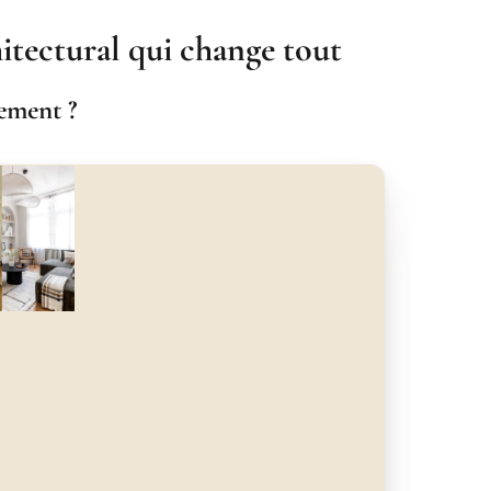
chitectural qui change tout
tement ?
nt
Après