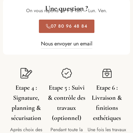
Une question ?
On vous répond de 9 à 18h – Lun. Ven.
07 80 96 48 84
Nous envoyer un email
Etape 4 :
Etape 5 : Suivi
Etape 6 :
Signature,
& contrôle des
Livraison &
planning &
travaux
finitions
sécurisation
(optionnel)
esthétiques
Après choix des
Pendant toute la
Une fois les travaux