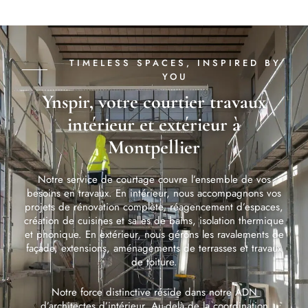
TIMELESS SPACES, INSPIRED BY
YOU
Ynspir, votre courtier travaux
intérieur et extérieur à
Montpellier
Notre service de courtage couvre l’ensemble de vos
besoins en travaux. En intérieur, nous accompagnons vos
projets de rénovation complète, réagencement d’espaces,
création de cuisines et salles de bains, isolation thermique
et phonique. En extérieur, nous gérons les ravalements de
façade, extensions, aménagements de terrasses et travaux
de toiture.
Notre force distinctive réside dans notre ADN
d’architectes d’intérieur. Au-delà de la coordination