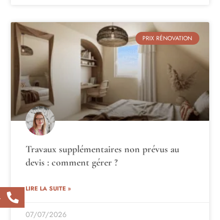
PRIX RÉNOVATION
Travaux supplémentaires non prévus au
devis : comment gérer ?
LIRE LA SUITE »
4
07/07/2026