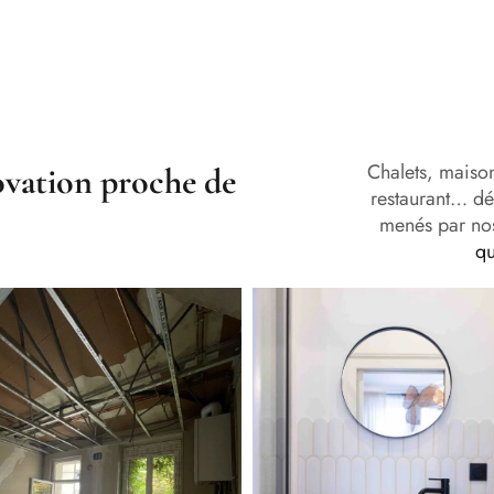
Chalets, maiso
ovation proche de
restaurant… dé
menés par no
qu