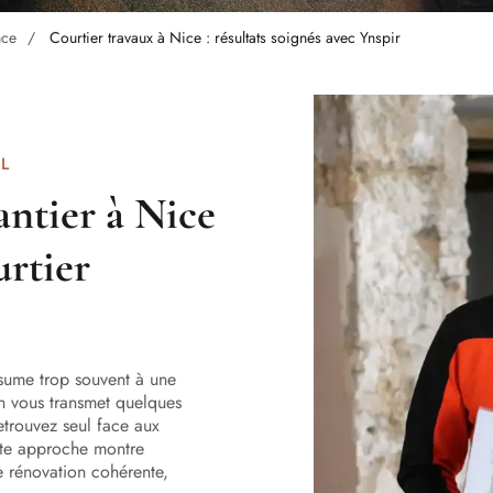
nce
Courtier travaux à Nice : résultats soignés avec Ynspir
L
antier à Nice
urtier
ésume trop souvent à une
 On vous transmet quelques
retrouvez seul face aux
tte approche montre
ne rénovation cohérente,