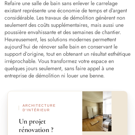
carrelage
Refaire une salle de bain sans enlever le carrelage
existant représente une économie de temps et d’argent
Les revêtements muraux pour recouvrir votre carrelage
considérable. Les travaux de démolition génèrent non
seulement des coûts supplémentaires, mais aussi une
Comment rénover salle bain avec des solutions pour le
poussière envahissante et des semaines de chantier.
sol
Heureusement, les solutions modernes permettent
aujourd’hui de rénover salle bain en conservant le
Prix et budget pour rénover une salle de bain sans
support d’origine, tout en obtenant un résultat esthétique
démolition
irréprochable. Vous transformez votre espace en
Les étapes concrètes pour réussir votre rénovation
quelques jours seulement, sans faire appel à une
entreprise de démolition ni louer une benne.
Conseils pratiques pour un résultat professionnel
Meilleur rénover salle bain : quelle solution choisir selon
Avant
Après
votre situation
ARCHITECTURE
Transformer votre salle de bain sans contraintes majeures
D'INTÉRIEUR
Un projet
rénovation ?