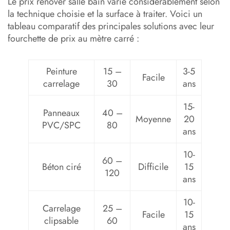
Le prix rénover salle bain varie considérablement selon
la technique choisie et la surface à traiter. Voici un
tableau comparatif des principales solutions avec leur
fourchette de prix au mètre carré :
Peinture
15 –
3-5
Facile
carrelage
30
ans
15-
Panneaux
40 –
Moyenne
20
PVC/SPC
80
ans
10-
60 –
Béton ciré
Difficile
15
120
ans
10-
Carrelage
25 –
Facile
15
clipsable
60
ans