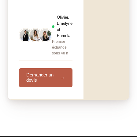
Olivier,
Emelyne
et
Pamela
Premier
échange
sous 48 h
Demander un
→
devis