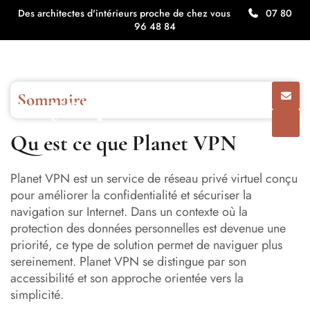
Planet VPN solution fiable pour la sécurité
Des architectes d'intérieurs proche de chez vous
07 80
96 48 84
et la liberté en ligne
Sommaire
Qu est ce que Planet VPN
Qu est ce que Planet VPN
Protection efficace de la vie privée
Planet VPN est un service de réseau privé virtuel conçu
Accès élargi au contenu mondial
pour améliorer la confidentialité et sécuriser la
navigation sur Internet. Dans un contexte où la
Interface intuitive et installation rapide
protection des données personnelles est devenue une
Compatibilité avec plusieurs appareils
priorité, ce type de solution permet de naviguer plus
sereinement. Planet VPN se distingue par son
Version gratuite et options avancées
accessibilité et son approche orientée vers la
simplicité.
Pourquoi choisir Planet VPN