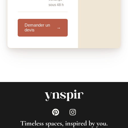
sous 48 h
Demander un
→
devis
Timeless spaces, inspired by you.