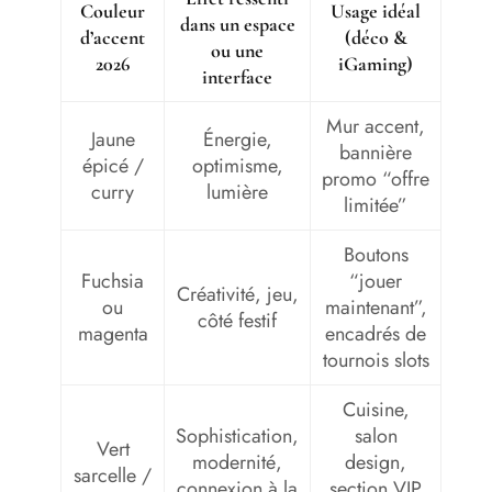
Couleur
Usage idéal
dans un espace
d’accent
(déco &
ou une
2026
iGaming)
interface
Mur accent,
Jaune
Énergie,
bannière
épicé /
optimisme,
promo “offre
curry
lumière
limitée”
Boutons
Fuchsia
“jouer
Créativité, jeu,
ou
maintenant”,
côté festif
magenta
encadrés de
tournois slots
Cuisine,
Sophistication,
salon
Vert
modernité,
design,
sarcelle /
connexion à la
section VIP