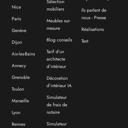
Sélection
Nice
mobiliers
Ils parlent de
nous - Presse
Paris
Meubles sur-
mesure
Réalisations
Genève
Blog conseils
Text
Dijon
Tarif d'un
Aix-les-Bains
architecte
Annecy
d'intérieur
Grenoble
Décoration
d'intérieur IA
Toulon
Simulateur
Marseille
de frais de
notaire
Lyon
Simulateur
Rennes