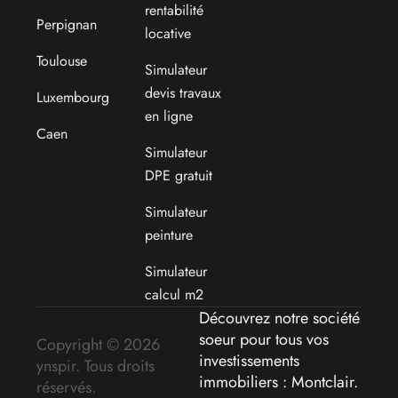
rentabilité
Perpignan
locative
Toulouse
Simulateur
devis travaux
Luxembourg
en ligne
Caen
Simulateur
DPE gratuit
Simulateur
peinture
Simulateur
calcul m2
Découvrez notre société
soeur pour tous vos
Copyright © 2026
investissements
ynspir. Tous droits
immobiliers : Montclair
.
réservés.