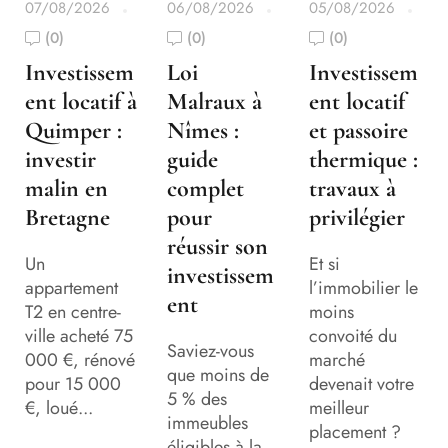
07/08/2026
06/08/2026
05/08/2026
(0)
(0)
(0)
Investissem
Loi
Investissem
ent locatif à
Malraux à
ent locatif
Quimper :
Nîmes :
et passoire
investir
guide
thermique :
malin en
complet
travaux à
Bretagne
pour
privilégier
réussir son
Un
Et si
investissem
appartement
l’immobilier le
ent
T2 en centre-
moins
ville acheté 75
convoité du
Saviez-vous
000 €, rénové
marché
que moins de
pour 15 000
devenait votre
5 % des
€, loué...
meilleur
immeubles
placement ?
éligibles à la