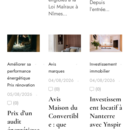
Depuis
Loi Malraux à
l’entrée...
Nîmes...
Améliorer sa
Avis
Investissement
performance
marques
immobilier
énergétique
04/08/2026
04/08/2026
Prix rénovation
(0)
(0)
05/08/2026
Avis
Investissem
(0)
Maison du
ent locatif à
Prix d’un
Convertibl
Nanterre
audit
e : que
avec Ynspir
énergétique