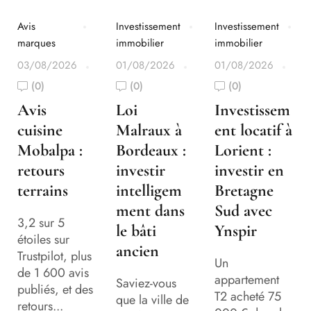
Avis
Investissement
Investissement
marques
immobilier
immobilier
03/08/2026
01/08/2026
01/08/2026
(0)
(0)
(0)
Avis
Loi
Investissem
cuisine
Malraux à
ent locatif à
Mobalpa :
Bordeaux :
Lorient :
retours
investir
investir en
terrains
intelligem
Bretagne
ment dans
Sud avec
3,2 sur 5
le bâti
Ynspir
étoiles sur
ancien
Trustpilot, plus
Un
de 1 600 avis
appartement
Saviez-vous
publiés, et des
T2 acheté 75
que la ville de
retours...