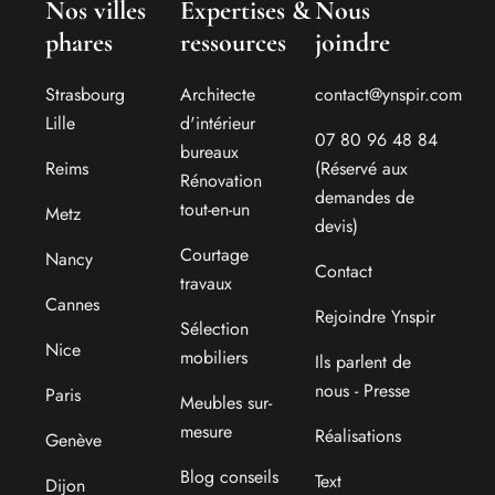
Nos villes
Expertises &
Nous
phares
ressources
joindre
Strasbourg
Architecte
contact@ynspir.com
Lille
d'intérieur
07 80 96 48 84
bureaux
Reims
(Réservé aux
Rénovation
demandes de
tout-en-un
Metz
devis)
Courtage
Nancy
Contact
travaux
Cannes
Rejoindre Ynspir
Sélection
Nice
mobiliers
Ils parlent de
nous - Presse
Paris
Meubles sur-
mesure
Réalisations
Genève
Blog conseils
Text
Dijon