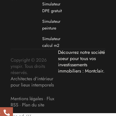
Simulateur
DPE gratuit
Simulateur
peinture
Simulateur
calcul m2
Découvrez notre société
soeur pour tous vos
Copyright © 2026
investissements
ynspir. Tous droits
immobiliers : Montclair
.
réservés.
Architectes d'intérieur
pour lieux intemporels
Mentions légales
-
Flux
RSS
-
Plan du site
4