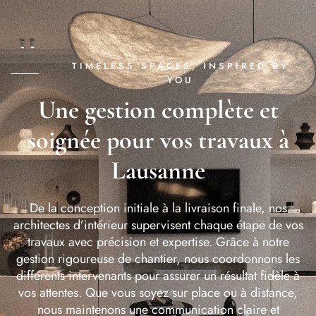
TIMELESS SPACES, INSPIRED BY
YOU
Une gestion complète et
soignée pour vos travaux à
Lausanne
De la conception initiale à la livraison finale, nos
architectes d’intérieur supervisent chaque étape de vos
travaux avec précision et expertise. Grâce à notre
gestion rigoureuse de chantier, nous coordonnons les
différents intervenants pour assurer un résultat fidèle à
vos attentes. Que vous soyez sur place ou à distance,
nous maintenons une communication claire et