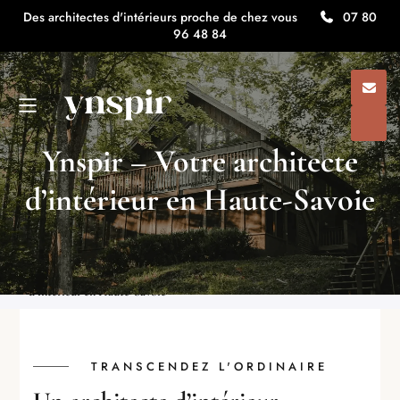
Des architectes d'intérieurs proche de chez vous
07 80
96 48 84
Ynspir – Votre architecte
d’intérieur en Haute-Savoie
Architecte d'intérieur ynspir
/
Ynspir, architectes d’intérieurs
minimalistes en Auvergne Rhône Alpes
/
Ynspir – Votre architecte
d’intérieur en Haute-Savoie
TRANSCENDEZ L'ORDINAIRE