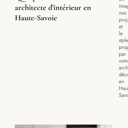
ima
architecte d'intérieur en
nos
Haute-Savoie
proj
et
le
style
pro
par
notr
arch
déco
en
Haut
Savo