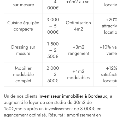
– 4
+6m2 au sol
sur mesure
locati
000€
3 000
+20
Cuisine équipée
Optimisation
– 5
attractiv
compacte
4m2
000€
locati
1 500
Dressing sur
+3m2
+10% va
– 2
mesure
rangement
vente
500€
Mobilier
2 000
+12
+4m2
modulable
– 3
satisfac
modulables
complet
500€
locatai
Un de nos clients
investisseur immobilier à Bordeaux
, a
augmenté le loyer de son studio de 30m2 de
150€/mois après un investissement de 8 000€ en
agencement optimisé. Résultat : amortissement en