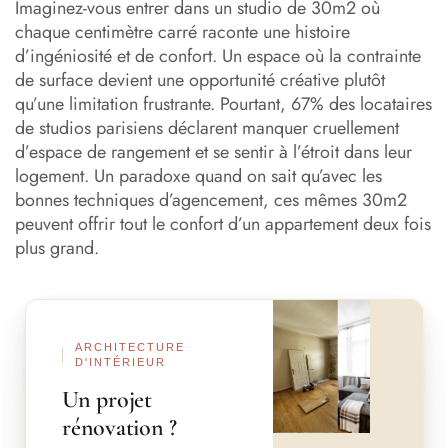
30m2
Imaginez-vous entrer dans un studio de 30m2 où
chaque centimètre carré raconte une histoire
Solutions d’aménagement innovantes pour maximiser
d’ingéniosité et de confort. Un espace où la contrainte
l’espace
de surface devient une opportunité créative plutôt
qu’une limitation frustrante. Pourtant, 67% des locataires
Les erreurs fatales à éviter dans l’agencement studio
de studios parisiens déclarent manquer cruellement
30m2
d’espace de rangement et se sentir à l’étroit dans leur
logement. Un paradoxe quand on sait qu’avec les
Budget et rentabilité : investir intelligemment dans son
agencement
bonnes techniques d’agencement, ces mêmes 30m2
peuvent offrir tout le confort d’un appartement deux fois
Cas pratiques : transformations réussies de studios de
plus grand.
30m2
Les tendances en matière d’agencement studio 30m2
Avant
Après
Conclusion : votre studio de 30m2, un projet de vie à
ARCHITECTURE
part entière
D'INTÉRIEUR
Un projet
rénovation ?