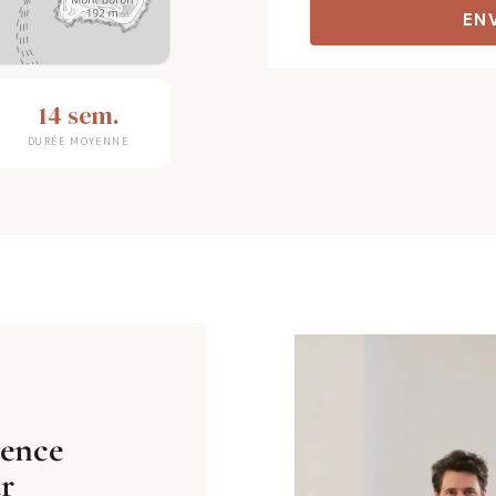
14 sem.
DURÉE MOYENNE
gence
ur