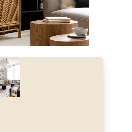
nt
Après