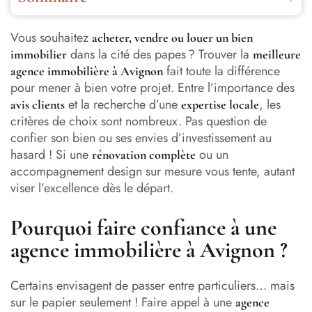
Pourquoi faire confiance à une agence immobilière à
Avignon ?
Vous souhaitez
acheter, vendre ou louer un bien
dans la cité des papes ? Trouver la
immobilier
meilleure
Comment repérer la meilleure agence immobilière à
fait toute la différence
agence immobilière à Avignon
Avignon ?
pour mener à bien votre projet. Entre l’importance des
et la recherche d’une
, les
avis clients
expertise locale
Achat, vente, rénovation et défiscalisation : quels enjeux
critères de choix sont nombreux. Pas question de
à Avignon ?
confier son bien ou ses envies d’investissement au
hasard ! Si une
L’accompagnement « clé en main » : la solution pour
ou un
rénovation complète
investir sereinement à Avignon
accompagnement design sur mesure vous tente, autant
viser l’excellence dès le départ.
meilleure agence immobilière avignon : les 10 meilleures
agences immo selon les avis Google
Pourquoi faire confiance à une
Orpi Immo Avignon Provence
agence immobilière à Avignon ?
Agence immobilière Laforêt Avignon
Certains envisagent de passer entre particuliers… mais
sur le papier seulement ! Faire appel à une
ACCORD IMMO Avignon
agence