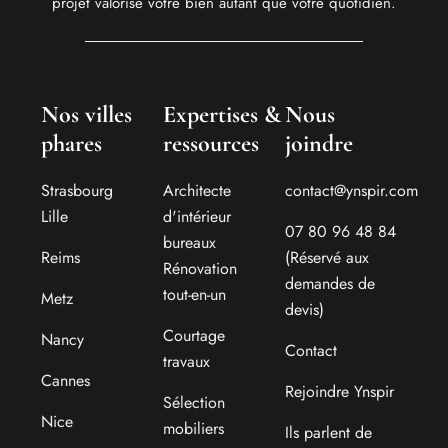
projet valorise votre bien autant que votre quotidien.
Nos villes
Expertises &
Nous
phares
ressources
joindre
Strasbourg
Architecte
contact@ynspir.com
Lille
d'intérieur
07 80 96 48 84
bureaux
Reims
(Réservé aux
Rénovation
demandes de
tout-en-un
Metz
devis)
Courtage
Nancy
Contact
travaux
Cannes
Rejoindre Ynspir
Sélection
Nice
mobiliers
Ils parlent de