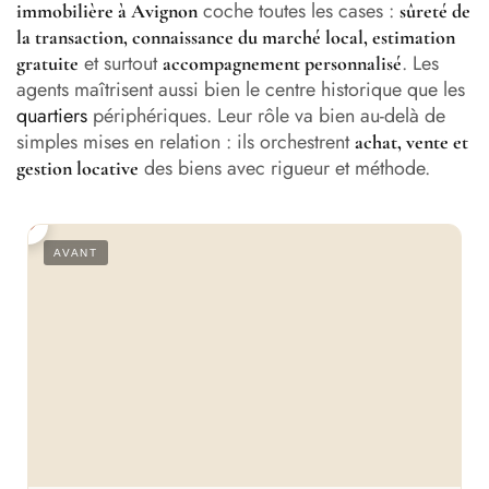
coche toutes les cases :
immobilière à Avignon
sûreté de
Agence Nestenn Immobilier Avignon
la transaction, connaissance du marché local, estimation
et surtout
. Les
gratuite
accompagnement personnalisé
L’Agence Julie Immobilier d’Avignon (SARL)
agents maîtrisent aussi bien le centre historique que les
quartiers
périphériques. Leur rôle va bien au-delà de
Agence Terre et Pierre Avignon – Service Transaction
simples mises en relation : ils orchestrent
achat, vente et
des biens avec rigueur et méthode.
gestion locative
BONFILS Immobilier Avignon – Agence Immobilière
Avignon
FONCIA | Agence Immobilière | Achat-Vente | Avignon |
S
AVANT
Rue Florence
Agence Immobilière Avignon – Citya l’Horloge
L’agence – Côté Sud Côté Rêve