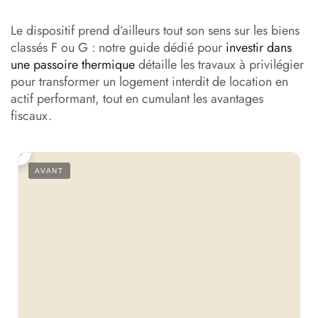
Les erreurs les plus fréquentes à éviter
Le dispositif prend d’ailleurs tout son sens sur les biens
classés F ou G : notre guide dédié pour
investir dans
Faut-il se faire accompagner pour un investissement
une passoire thermique
détaille les travaux à privilégier
Denormandie ?
pour transformer un logement interdit de location en
En résumé : les clés d’un investissement Denormandie
actif performant, tout en cumulant les avantages
réussi
fiscaux.
S
AVANT