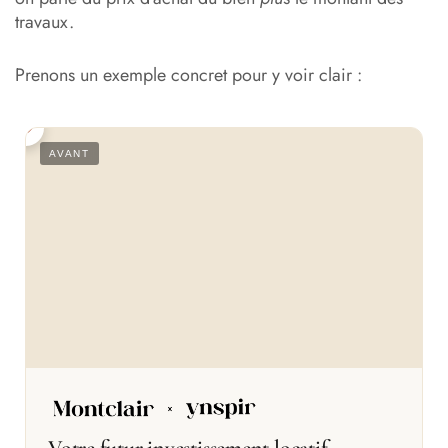
travaux.
Prenons un exemple concret pour y voir clair :
S
AVANT
Votre futur investissement locatif,