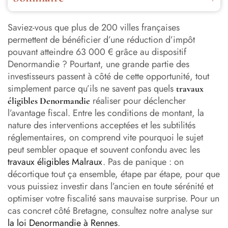
Le dispositif Denormandie en bref : pourquoi s’y
intéresser ?
Saviez-vous que plus de 200 villes françaises
permettent de bénéficier d’une réduction d’impôt
Quels sont les travaux éligibles Denormandie ? Les trois
pouvant atteindre 63 000 € grâce au dispositif
grandes catégories
Denormandie ? Pourtant, une grande partie des
investisseurs passent à côté de cette opportunité, tout
La règle des 25 % : comment bien calculer ?
simplement parce qu’ils ne savent pas quels
travaux
réaliser pour déclencher
éligibles Denormandie
Les conditions à respecter pour valider l’éligibilité
l’avantage fiscal. Entre les conditions de montant, la
Les travaux non éligibles : attention aux pièges
nature des interventions acceptées et les subtilités
réglementaires, on comprend vite pourquoi le sujet
Combien coûtent réellement les travaux éligibles
peut sembler opaque et souvent confondu avec les
Denormandie ?
travaux éligibles Malraux
. Pas de panique : on
décortique tout ça ensemble, étape par étape, pour que
Comment bien structurer son projet pour maximiser
vous puissiez investir dans l’ancien en toute sérénité et
l’avantage fiscal ?
optimiser votre fiscalité sans mauvaise surprise. Pour un
cas concret côté Bretagne, consultez notre analyse sur
Denormandie et cumul avec d’autres aides : c’est
possible ?
la loi Denormandie à Rennes
.