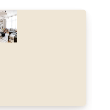
nt
Après