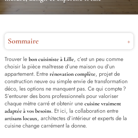
Sommaire
Les 3 meilleurs « cuisiniste à Lille » selon les avis Google
et nos designers
Trouver le
, c’est un peu comme
bon cuisiniste à Lille
choisir la pièce maîtresse d’une maison ou d’un
bulthaup – Cuisiniste haut de gamme – Lille
appartement. Entre
, projet de
rénovation complète
construction neuve ou simple envie de transformation
Lille Cuisine
déco, les options ne manquent pas. Ce qui compte ?
S’entourer des bons professionnels pour valoriser
Leicht Lille
chaque mètre carré et obtenir une
cuisine vraiment
. Et ici, la collaboration entre
Les missions du cuisiniste à Lille
adaptée à vos besoins
, architectes d’intérieur et experts de la
artisans locaux
Rénovation ou construction neuve : quand faire appel à
cuisine change carrément la donne.
un cuisiniste à Lille ?