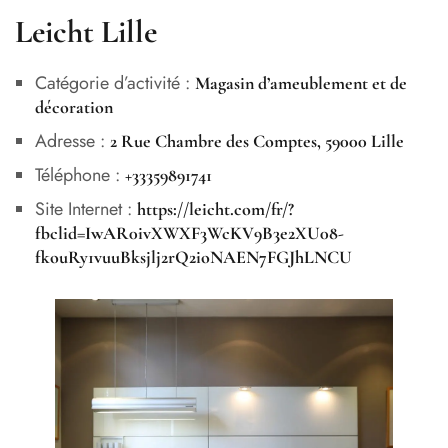
Leicht Lille
Catégorie d’activité :
Magasin d’ameublement et de
décoration
Adresse :
2 Rue Chambre des Comptes, 59000 Lille
Téléphone :
+33359891741
Site Internet :
https://leicht.com/fr/?
fbclid=IwAR0ivXWXF3WcKV9B3e2XU08-
fkouRy1vuuBksjlj2rQ2ioNAEN7FGJhLNCU