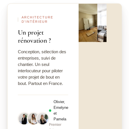
Magasins de cuisines versus cuisinistes indépendants :
Avant
Après
quelles différences à Lille ?
ARCHITECTURE
D'INTÉRIEUR
Synergie gagnante : l’alliance cuisiniste et architecte
d’intérieur à Lille
Un projet
rénovation ?
L’artisan menuisier, maillon essentiel du projet cuisine à
Lille
Conception, sélection des
entreprises, suivi de
Comment bien choisir son cuisiniste à Lille ?
chantier. Un seul
interlocuteur pour piloter
votre projet de bout en
bout. Partout en France.
Olivier,
Emelyne
et
Pamela
Premier