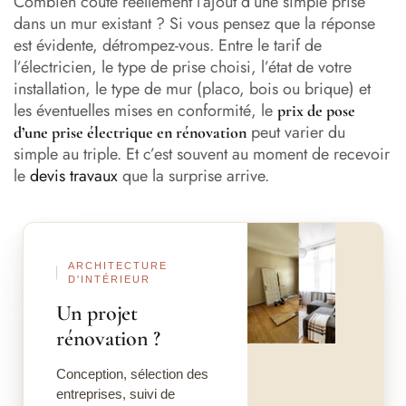
Combien coûte réellement l’ajout d’une simple prise
dans un mur existant ? Si vous pensez que la réponse
Ce qui influence réellement le prix : les facteurs clés
est évidente, détrompez-vous. Entre le tarif de
l’électricien, le type de prise choisi, l’état de votre
Le coût de la main-d’œuvre : comment les électriciens
installation, le type de mur (placo, bois ou brique) et
calculent leurs tarifs
les éventuelles mises en conformité, le
prix de pose
peut varier du
d’une prise électrique en rénovation
La norme NF C 15-100 : ce que vous devez savoir
simple au triple. Et c’est souvent au moment de recevoir
Rénovation partielle ou totale : quel impact sur le budget
le
devis travaux
que la surprise arrive.
électrique ?
Peut-on réduire le prix de pose d’une prise électrique en
Avant
Après
rénovation ?
ARCHITECTURE
D'INTÉRIEUR
Faire appel à un professionnel ou poser soi-même : le
vrai calcul
Un projet
rénovation ?
Combien de prises prévoir pièce par pièce ?
Conception, sélection des
Les erreurs à éviter pour ne pas faire exploser le budget
entreprises, suivi de