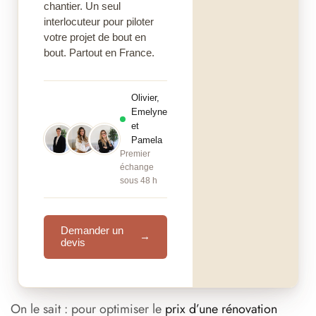
chantier. Un seul
En résumé : quel budget prévoir ?
interlocuteur pour piloter
votre projet de bout en
bout. Partout en France.
Olivier,
Emelyne
et
Pamela
Premier
échange
sous 48 h
Demander un
→
devis
On le sait : pour optimiser le
prix d’une rénovation