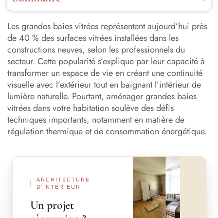
Choisir le bon vitrage pour optimiser l’isolation
thermique
Les grandes baies vitrées représentent aujourd’hui près
de 40 % des surfaces vitrées installées dans les
Orienter et dimensionner les baies selon l’exposition
constructions neuves, selon les professionnels du
secteur. Cette popularité s’explique par leur capacité à
Installer des protections solaires extérieures performantes
transformer un espace de vie en créant une continuité
visuelle avec l’extérieur tout en baignant l’intérieur de
lumière naturelle. Pourtant, aménager grandes baies
vitrées dans votre habitation soulève des défis
Optimiser l’inertie thermique et la ventilation
techniques importants, notamment en matière de
Comparer les coûts et le retour sur investissement
régulation thermique et de consommation énergétique.
Réussir l’intégration de vos grandes baies vitrées
Avant
Après
ARCHITECTURE
D'INTÉRIEUR
Un projet