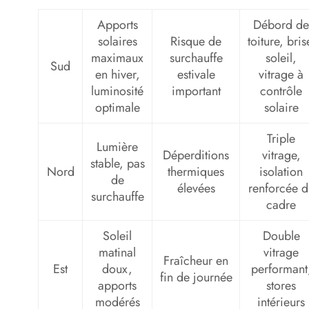
Apports
Débord de
solaires
Risque de
toiture, bris
maximaux
surchauffe
soleil,
Sud
en hiver,
estivale
vitrage à
luminosité
important
contrôle
optimale
solaire
Triple
Lumière
Déperditions
vitrage,
stable, pas
Nord
thermiques
isolation
de
élevées
renforcée d
surchauffe
cadre
Soleil
Double
matinal
vitrage
Fraîcheur en
Est
doux,
performant
fin de journée
apports
stores
modérés
intérieurs