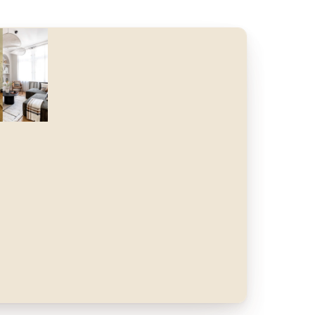
nt
Après