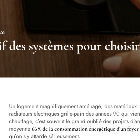
26
f des systèmes pour choisir
Un logement magnifiquement aménagé, des matériaux no
radiateurs électriques grille-pain des années 90 qui vie
chauffage, c’est souvent le grand oublié des projets d’a
moyenne
66 % de la consommation énergétique d’un foyer 
qu’on s’y attarde sérieusement.