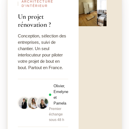
Idées d’aménagement et de décoration pour un
ARCHITECTURE
appartement haussmannien
D'INTÉRIEUR
Un projet
Appartement haussmannien : les questions fréquentes
rénovation ?
L’appartement haussmannien, un art de vivre à préserver
Conception, sélection des
entreprises, suivi de
chantier. Un seul
interlocuteur pour piloter
votre projet de bout en
bout. Partout en France.
Olivier,
Emelyne
et
Pamela
Premier
échange
sous 48 h