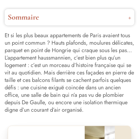
Sommaire
Qu’est-ce qu’un appartement haussmannien ?
Et si les plus beaux appartements de Paris avaient tous
Quelles sont les caractéristiques d’un appartement
un point commun ? Hauts plafonds, moulures délicates,
haussmannien ?
parquet en point de Hongrie qui craque sous les pas…
L’appartement haussmannien, c’est bien plus qu’un
Pourquoi les appartements haussmanniens plaisent autant
logement : c’est un morceau d’histoire française qui se
(encore aujourd’hui) ?
vit au quotidien. Mais derrière ces façades en pierre de
taille et ces balcons filants se cachent parfois quelques
Les inconvénients à connaître avant de craquer pour un
défis : une cuisine exiguë coincée dans un ancien
appartement haussmannien
office, une salle de bain qui n’a pas vu de plombier
Comment rénover un appartement haussmannien sans le
depuis De Gaulle, ou encore une isolation thermique
dénaturer ?
digne d’un courant d’air organisé.
Quel budget prévoir pour la rénovation d’un appartement
haussmannien ?
Avant
Après