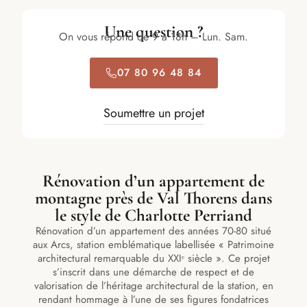
Une question ?
On vous répond de 9 à 18h – Lun. Sam.
07 80 96 48 84
Soumettre un projet
Rénovation d’un appartement de
montagne près de Val Thorens dans
le style de Charlotte Perriand
Rénovation d’un appartement des années 70-80 situé
aux Arcs, station emblématique labellisée « Patrimoine
architectural remarquable du XXIᵉ siècle ». Ce projet
s’inscrit dans une démarche de respect et de
valorisation de l’héritage architectural de la station, en
rendant hommage à l’une de ses figures fondatrices