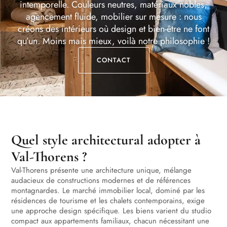
intemporelle. Couleurs neutres, matériaux nobles,
agencement fluide, mobilier sur mesure : nous
créons des intérieurs où design et bien-être ne font
qu’un. Moins mais mieux, voilà notre philosophie !
CONTACT
Quel style architectural adopter à
Val-Thorens ?
Val-Thorens présente une architecture unique, mélange
audacieux de constructions modernes et de références
montagnardes. Le marché immobilier local, dominé par les
résidences de tourisme et les chalets contemporains, exige
une approche design spécifique. Les biens varient du studio
compact aux appartements familiaux, chacun nécessitant une