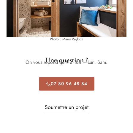
Photo : Manu Reyboz
Une question ?
On vous répond de 9 à 18h – Lun. Sam.
07 80 96 48 84
Soumettre un projet