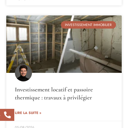
INVESTISSEMENT IMMOBILIER
Investissement locatif et passoire
thermique : travaux à privilégier
LIRE LA SUITE »
4
05/08/2026