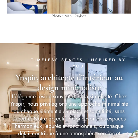
Photo : Manu Reyboz
TIMELESS SPACES, INSPIRED BY
YOU
Ynspir, architecte d’intérieur au
design minimaliste
L’élégance réside souvent dans la simplicité. Chez
Ynspir, nous privilégions une approche minimaliste
où chaque élément a sa place et son utilité, sans
superflu. Notre objectif ? Concevoir des espaces
harmonieux, épurés et fonctionnels, où chaque
détail contribue à une atmosphère sereine et