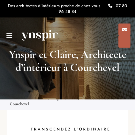
Des architectes d'intérieurs proche de chez vous
07 80
96 48 84
Ynspir et Claire, Architecte
d’intérieur à Courchevel
Architecte d'intérieur ynspir
/
Ynspir, architectes d’intérieurs
minimalistes en Auvergne Rhône Alpes
/
Ynspir, votre architecte
d’intérieur en Savoie
/
Ynspir et Claire, Architecte d’intérieur à
Courchevel
TRANSCENDEZ L'ORDINAIRE