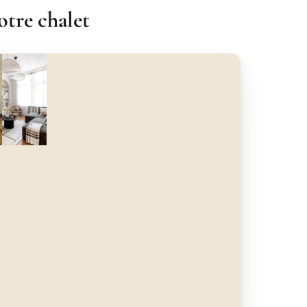
otre chalet
nt
Après