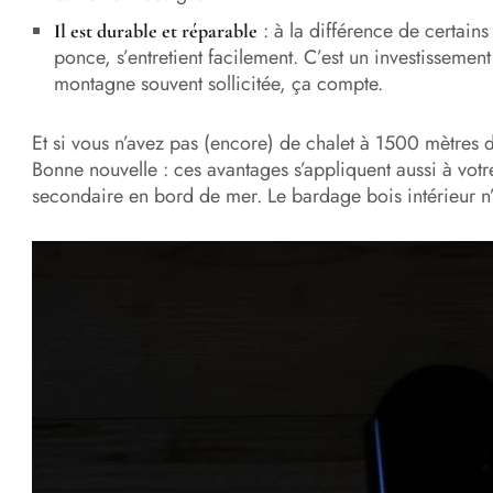
: à la différence de certains
Il est durable et réparable
ponce, s’entretient facilement. C’est un investissement
montagne souvent sollicitée, ça compte.
Et si vous n’avez pas (encore) de chalet à 1500 mètres d
Bonne nouvelle : ces avantages s’appliquent aussi à votr
secondaire en bord de mer. Le bardage bois intérieur n’a