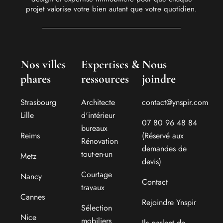
projet valorise votre bien autant que votre quotidien.
Nos villes
Expertises &
Nous
phares
ressources
joindre
Strasbourg
Architecte
contact@ynspir.com
Lille
d'intérieur
07 80 96 48 84
bureaux
Reims
(Réservé aux
Rénovation
demandes de
tout-en-un
Metz
devis)
Courtage
Nancy
Contact
travaux
Cannes
Rejoindre Ynspir
Sélection
Nice
mobiliers
Ils parlent de