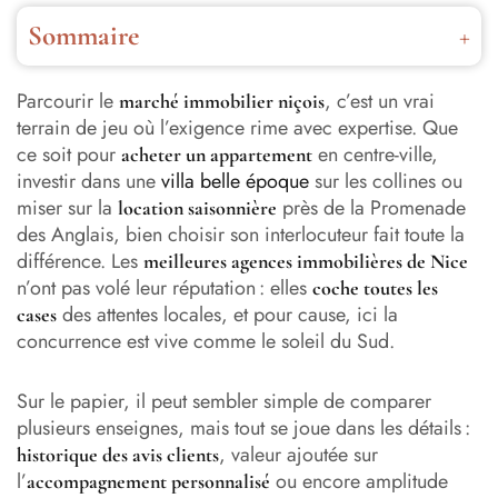
Sommaire
Pourquoi faire appel à une agence immobilière à Nice
pour son projet ?
Parcourir le
, c’est un vrai
marché immobilier niçois
terrain de jeu où l’exigence rime avec expertise. Que
Meilleure agence immobilière nice : les 11 meilleures
ce soit pour
en centre-ville,
acheter un appartement
agences immo selon les avis Google
investir dans une
villa belle époque
sur les collines ou
miser sur la
près de la Promenade
location saisonnière
Les services incontournables proposés par les meilleures
des Anglais, bien choisir son interlocuteur fait toute la
agences immobilières
différence. Les
meilleures agences immobilières de Nice
n’ont pas volé leur réputation : elles
Biens immobiliers à Nice : neuf, ancien et rénovation
coche toutes les
des attentes locales, et pour cause, ici la
cases
La sélection des meilleures agences immobilières grâce
concurrence est vive comme le soleil du Sud.
aux avis clients
Sur le papier, il peut sembler simple de comparer
Choisir le bon dispositif de défiscalisation à Nice : pinel,
plusieurs enseignes, mais tout se joue dans les détails :
lmnp ou denormandie ?
, valeur ajoutée sur
historique des avis clients
Ynspir : un accompagnement design et global pour
l’
ou encore amplitude
accompagnement personnalisé