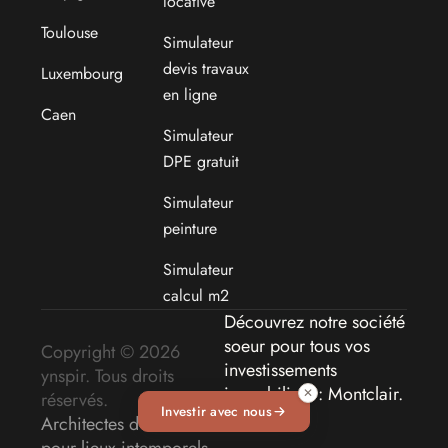
locative
Toulouse
Simulateur
devis travaux
Luxembourg
en ligne
Caen
Simulateur
DPE gratuit
Simulateur
peinture
Simulateur
calcul m2
Découvrez notre société
soeur pour tous vos
Copyright © 2026
investissements
ynspir. Tous droits
immobiliers : Montclair
.
✕
réservés.
Investir avec nous
Architectes d'intérieur
pour lieux intemporels