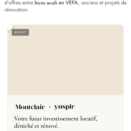
réussir sa rénovation
d’offres entre
en VEFA
, anciens et projets de
biens neufs
rénovation.
S
AVANT
Votre futur investissement locatif,
déniché et rénové.