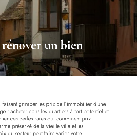
t rénover un bien
faisant grimper les prix de l’immobilier d’une
e : acheter dans les quartiers à fort potentiel et
cher ces perles rares qui combinent prix
rme préservé de la vieille ville et les
ix du secteur peut faire varier votre