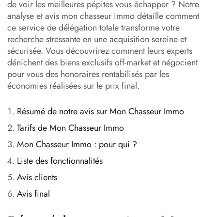
Tarifs de Mon Chasseur Immo
de voir les meilleures pépites vous échapper ? Notre
analyse et avis mon chasseur immo détaille comment
Mon Chasseur Immo : pour qui ?
ce service de délégation totale transforme votre
recherche stressante en une acquisition sereine et
Liste des fonctionnalités
sécurisée. Vous découvrirez comment leurs experts
dénichent des biens exclusifs off-market et négocient
Avis clients
pour vous des honoraires rentabilisés par les
Avis final
économies réalisées sur le prix final.
FAQ
Résumé de notre avis sur Mon Chasseur Immo
Tarifs de Mon Chasseur Immo
Mon Chasseur Immo : pour qui ?
Liste des fonctionnalités
Avis clients
Avis final