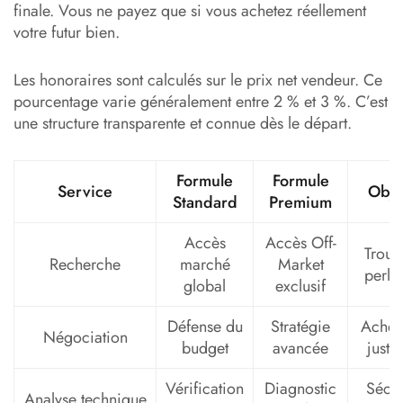
finale. Vous ne payez que si vous achetez réellement
votre futur bien.
Les honoraires sont calculés sur le prix net vendeur. Ce
pourcentage varie généralement entre 2 % et 3 %. C’est
une structure transparente et connue dès le départ.
Formule
Formule
Service
Obje
Standard
Premium
Accès
Accès Off-
Trouv
Recherche
marché
Market
perle
global
exclusif
Défense du
Stratégie
Achet
Négociation
budget
avancée
juste
Vérification
Diagnostic
Sécur
Analyse technique