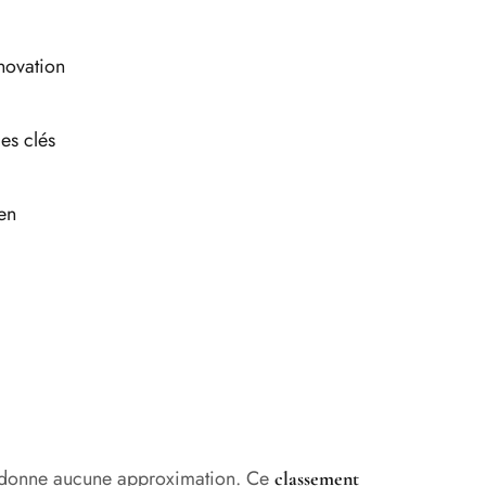
novation
es clés
en
ardonne aucune approximation. Ce
classement