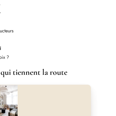
e
r
ructeurs
d
oix ?
 qui tiennent la route
nt
Après