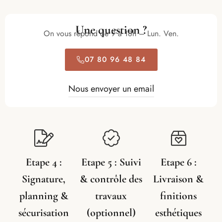
Une question ?
On vous répond de 9 à 18h – Lun. Ven.
07 80 96 48 84
Nous envoyer un email
Etape 4 :
Etape 5 : Suivi
Etape 6 :
Signature,
& contrôle des
Livraison &
planning &
travaux
finitions
sécurisation
(optionnel)
esthétiques