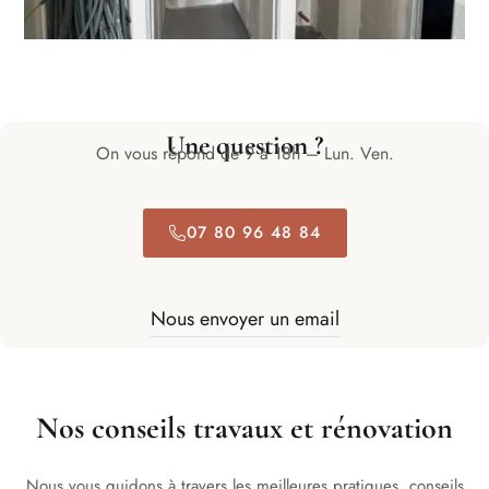
Une question ?
On vous répond de 9 à 18h – Lun. Ven.
07 80 96 48 84
Nous envoyer un email
Nos conseils travaux et rénovation
Nous vous guidons à travers les meilleures pratiques, conseils