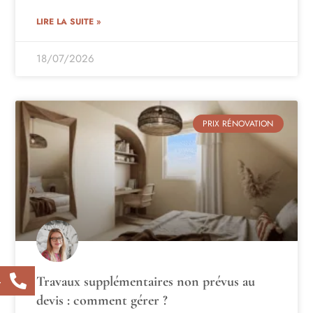
LIRE LA SUITE »
18/07/2026
PRIX RÉNOVATION
Travaux supplémentaires non prévus au
4
devis : comment gérer ?