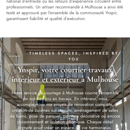
national d’entraide où les retours d’expérience circulent entre
professionnels. Un artisan recommandé à Mulhouse a ainsi été
testé et approuvé par l’ensemble de la communauté Ynspir,
garantissant fiabilité et qualité d’exécution.
TIMELESS SPACES, INSPIRED BY
YOU
Ynspir, votre courtier travaux
intérieur et extérieur à Mulhouse
Notre service de courtage à Mulhouse couvre l’ensemble
de vos besoins en travaux. En intérieur, nous
accompagnons vos projets de rénovation complète,
création de cuisines sur mesure, aménagement de salles
de bains, pose de parquet, peinture décorative ou encore
cloisonnement et isolation phonique. Chaque détail
compte pour créer un espace de vie harmonieux.