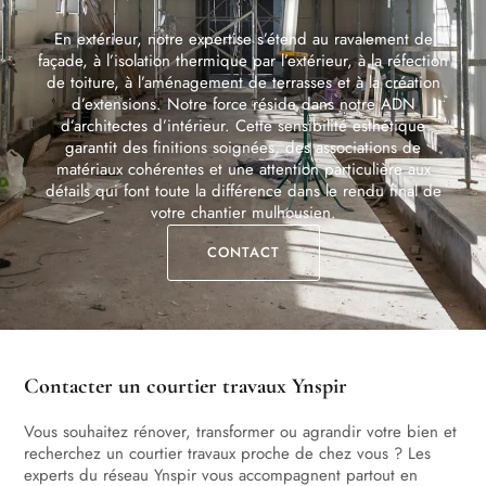
En extérieur, notre expertise s’étend au ravalement de
façade, à l’isolation thermique par l’extérieur, à la réfection
de toiture, à l’aménagement de terrasses et à la création
d’extensions. Notre force réside dans notre ADN
d’architectes d’intérieur. Cette sensibilité esthétique
garantit des finitions soignées, des associations de
matériaux cohérentes et une attention particulière aux
détails qui font toute la différence dans le rendu final de
votre chantier mulhousien.
CONTACT
Contacter un courtier travaux Ynspir
Vous souhaitez rénover, transformer ou agrandir votre bien et
recherchez un courtier travaux proche de chez vous ? Les
experts du réseau Ynspir vous accompagnent partout en