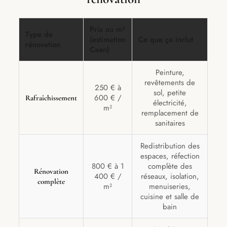
Prix au m²
Type de
(estimation
Ce que ça inclut
rénovation
Caen)
Peinture,
revêtements de
250 € à
sol, petite
600 € /
Rafraîchissement
électricité,
m²
remplacement de
sanitaires
Redistribution des
espaces, réfection
800 € à 1
complète des
Rénovation
400 € /
réseaux, isolation,
complète
m²
menuiseries,
cuisine et salle de
bain