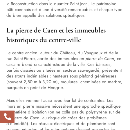
la Reconstruction dans le quartier Saint-Jean. Le patrimoine
bâti caennais est d’une diversité remarquable, et chaque type
de bien appelle des solutions spécifiques.
La pierre de Caen et les immeubles
historiques du centre-ville
Le centre ancien, autour du Château, du Vaugueux et de la
rue Saint-Pierre, abrite des immeubles en
pierre de Caen
, ce
calcaire blond si caractéristique de la ville. Ces bâtisses,
parfois classées ou situées en secteur sauvegardé, présentent
des atouts indéniables : hauteurs sous plafond généreuses
(souvent 2,80 m à 3,20 m), moulures, cheminées en marbre,
parquets en point de Hongrie.
Mais elles viennent aussi avec leur lot de contraintes. Les
murs en pierre massive nécessitent une approche spécifique
en matière d’isolation (on ne colle pas du polystyrène sur de
4
la pierre de Caen, au risque de créer des problèmes
d’humidité). Les réseaux électriques et de plomberie sont
souvent vétustes, et les interventions doivent respecter les