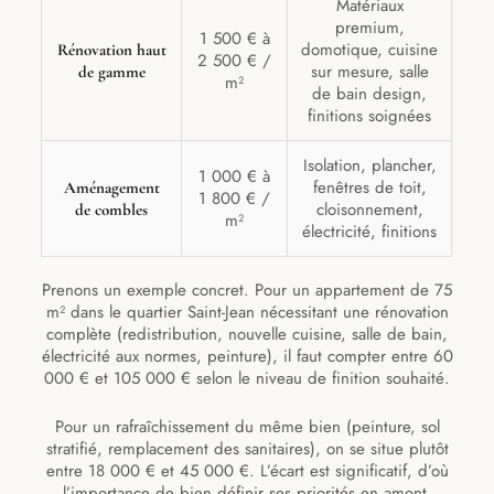
Matériaux
premium,
1 500 € à
domotique, cuisine
Rénovation haut
2 500 € /
sur mesure, salle
de gamme
m²
de bain design,
finitions soignées
Isolation, plancher,
1 000 € à
fenêtres de toit,
Aménagement
1 800 € /
cloisonnement,
de combles
m²
électricité, finitions
Prenons un exemple concret. Pour un appartement de 75
m² dans le quartier Saint-Jean nécessitant une rénovation
complète (redistribution, nouvelle cuisine, salle de bain,
électricité aux normes, peinture), il faut compter entre 60
000 € et 105 000 € selon le niveau de finition souhaité.
Pour un rafraîchissement du même bien (peinture, sol
stratifié, remplacement des sanitaires), on se situe plutôt
entre 18 000 € et 45 000 €. L’écart est significatif, d’où
l’importance de bien définir ses priorités en amont.