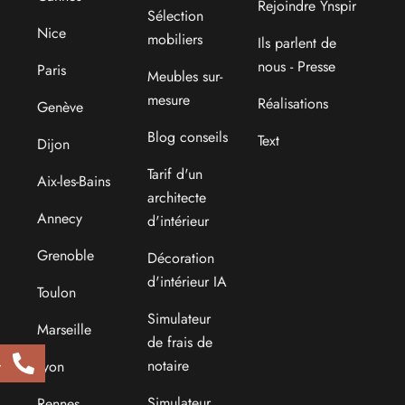
Rejoindre Ynspir
Sélection
Nice
mobiliers
Ils parlent de
nous - Presse
Paris
Meubles sur-
mesure
Réalisations
Genève
Blog conseils
Text
Dijon
Tarif d'un
Aix-les-Bains
architecte
Annecy
d'intérieur
Grenoble
Décoration
d'intérieur IA
Toulon
Simulateur
Marseille
de frais de
4
notaire
Lyon
Simulateur
Rennes