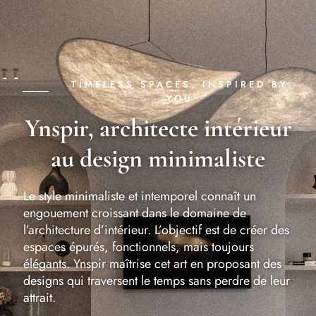
TIMELESS SPACES, INSPIRED BY
YOU
Ynspir, architecte intérieur
au design minimaliste
Le style minimaliste et intemporel connaît un
engouement croissant dans le domaine de
l’architecture d’intérieur. L’objectif est de créer des
espaces épurés, fonctionnels, mais toujours
élégants. Ynspir maîtrise cet art en proposant des
designs qui traversent le temps sans perdre de leur
attrait.