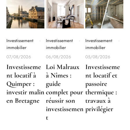
Investissement
Investissement
Investissement
immobilier
immobilier
immobilier
07/08/2026
06/08/2026
05/08/2026
Investisseme
Loi Malraux
Investisseme
nt locatif à
à Nîmes :
nt locatif et
Quimper :
guide
passoire
investir malin
complet pour
thermique :
en Bretagne
réussir son
travaux à
investissemen
privilégier
t