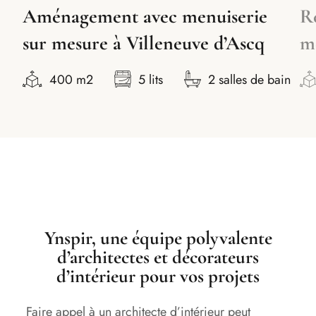
Rénovation d’un appartement
P
méditerranéen à Nice
in
ain
84
3 lits
2 salles de bain
Ynspir, une équipe polyvalente
d’architectes et décorateurs
d’intérieur pour vos projets
Faire appel à un architecte d’intérieur peut