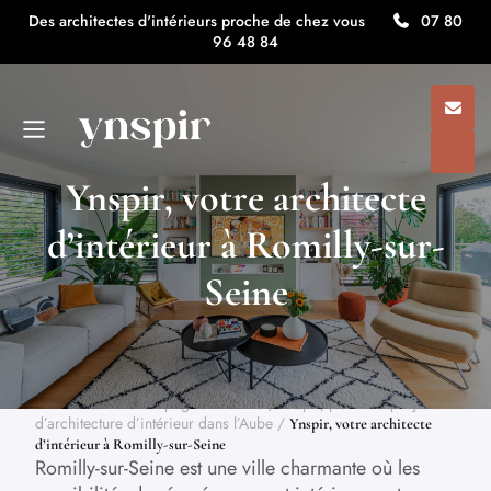
Des architectes d'intérieurs proche de chez vous
07 80
96 48 84
Ynspir, votre architecte
d’intérieur à Romilly-sur-
Seine
Architecte d'intérieur ynspir
/
Architecte d’intérieur dans le
Grand Est : Modernisez votre espace
/
Votre architecte
d’intérieur en Champagne Ardenne
/
Ynspir, pour vos projets
d’architecture d’intérieur dans l’Aube
/
Ynspir, votre architecte
d’intérieur à Romilly-sur-Seine
Romilly-sur-Seine est une ville charmante où les