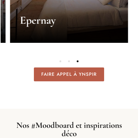
Reims
FAIRE APPEL À YNSPIR
Nos #Moodboard et inspirations
déco