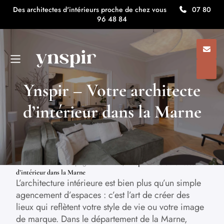
Des architectes d'intérieurs proche de chez vous
07 80
96 48 84
Ynspir – Votre architecte
d’intérieur dans la Marne
Architecte d'intérieur ynspir
/
Architecte d’intérieur dans le
Grand Est : Modernisez votre espace
/
Votre architecte
d’intérieur en Champagne Ardenne
/
Ynspir – Votre architecte
d’intérieur dans la Marne
L’architecture intérieure est bien plus qu’un simple
agencement d’espaces : c’est l’art de créer des
lieux qui reflètent votre style de vie ou votre image
de marque. Dans le département de la Marne,