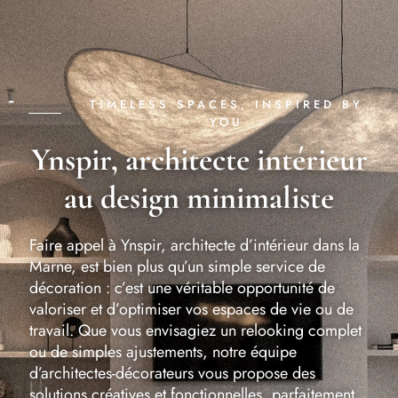
TIMELESS SPACES, INSPIRED BY
YOU
Ynspir, architecte intérieur
au design minimaliste
Faire appel à Ynspir, architecte d’intérieur dans la
Marne, est bien plus qu’un simple service de
décoration : c’est une véritable opportunité de
valoriser et d’optimiser vos espaces de vie ou de
travail. Que vous envisagiez un relooking complet
ou de simples ajustements, notre équipe
d’architectes-décorateurs vous propose des
solutions créatives et fonctionnelles, parfaitement