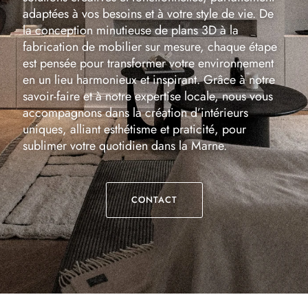
adaptées à vos besoins et à votre style de vie. De
la conception minutieuse de plans 3D à la
fabrication de mobilier sur mesure, chaque étape
est pensée pour transformer votre environnement
en un lieu harmonieux et inspirant. Grâce à notre
savoir-faire et à notre expertise locale, nous vous
accompagnons dans la création d’intérieurs
uniques, alliant esthétisme et praticité, pour
sublimer votre quotidien dans la Marne.
CONTACT