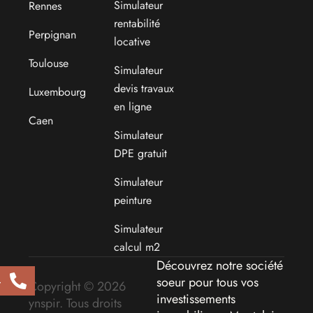
Simulateur
Rennes
rentabilité
Perpignan
locative
Toulouse
Simulateur
devis travaux
Luxembourg
en ligne
Caen
Simulateur
DPE gratuit
Simulateur
peinture
Simulateur
calcul m2
Découvrez notre société
soeur pour tous vos
4
Copyright © 2026
investissements
ynspir. Tous droits