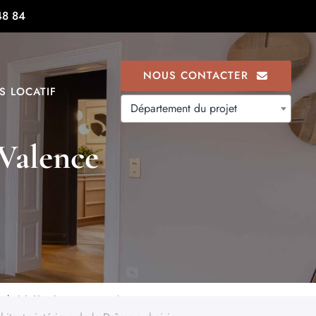
48 84
NOUS CONTACTER
S LOCATIF
Département du projet
 Valence
 choisir Ynspir pour vos projets