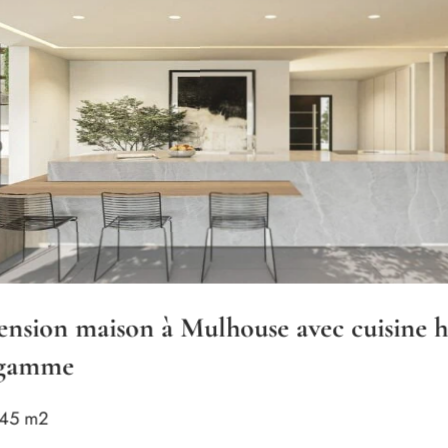
à Mulhouse avec cuisine haut
Projet 
Mariti
38 m