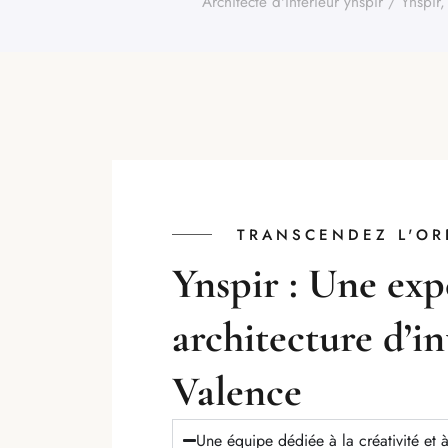
Ynspir, architecte d’intérieur à Valence
Architecte d'intérieur ynspir
/
Ynspir,
TRANSCENDEZ L'OR
Ynspir : Une exp
architecture d’in
Valence
Une équipe dédiée à la créativité et à