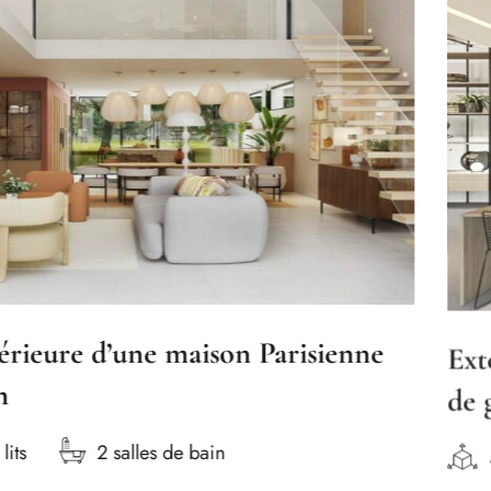
aison Parisienne
Extension maison 
de gamme
 bain
45 m2