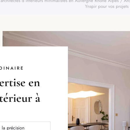
 architectes d’intérieurs minimalistes en Auvergne Rhône Alpes
/
Arc
Ynspir pour vos projets
DINAIRE
ertise en
térieur à
 la précision