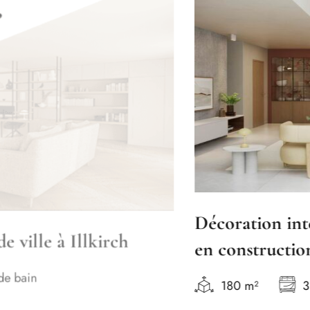
Décoration intérieure d’une m
ch
en construction
180 m²
3 lits
2 salles de