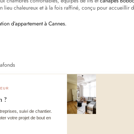
ux chambres confortables, équipés de lits et
canapés Boboc
un lieu chaleureux et à la fois raffiné, conçu pour accueillir
ation d’appartement à Cannes.
lafonds
Avant
Après
IEUR
n ?
reprises, suivi de chantier.
oter votre projet de bout en