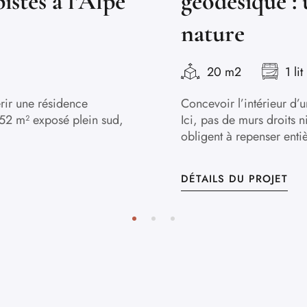
istes à l’Alpe
géodésique : 
nature
20 m2
1 lit
érir une résidence
Concevoir l’intérieur d’
 52 m² exposé plein sud,
Ici, pas de murs droits 
obligent à repenser ent
DÉTAILS DU PROJET