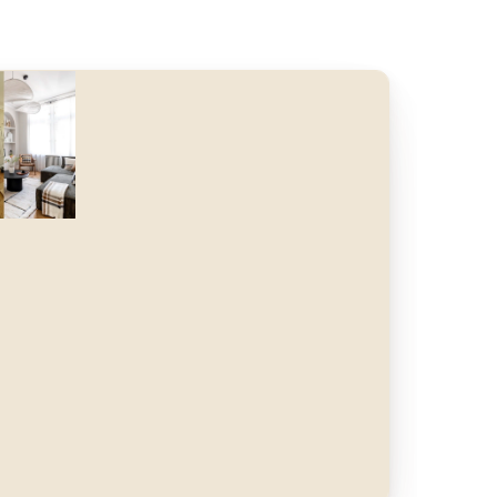
nt
Après