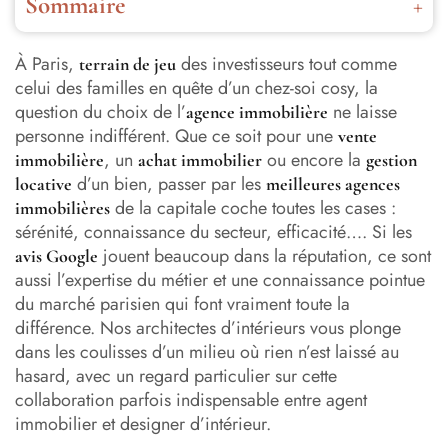
Sommaire
Comment distinguer les meilleures agences immobilières
à Paris ?
À Paris,
des investisseurs tout comme
terrain de jeu
celui des familles en quête d’un chez-soi cosy, la
Agence immobilière paris : le top 10 selon les avis
question du choix de l’
ne laisse
agence immobilière
Google
personne indifférent. Que ce soit pour une
vente
, un
ou encore la
immobilière
achat immobilier
gestion
Pourquoi faire confiance à un professionnel du secteur ?
d’un bien, passer par les
locative
meilleures agences
de la capitale coche toutes les cases :
immobilières
Du neuf à la rénovation : accompagner chaque parcours
sérénité, connaissance du secteur, efficacité…. Si les
immobilier à Paris
jouent beaucoup dans la réputation, ce sont
avis Google
L’adresse idéale à Paris : entre personnalisation, réseau
aussi l’expertise du métier et une connaissance pointue
d’agences et transparence
du marché parisien qui font vraiment toute la
différence. Nos architectes d’intérieurs vous plonge
dans les coulisses d’un milieu où rien n’est laissé au
hasard, avec un regard particulier sur cette
collaboration parfois indispensable entre agent
immobilier et designer d’intérieur.